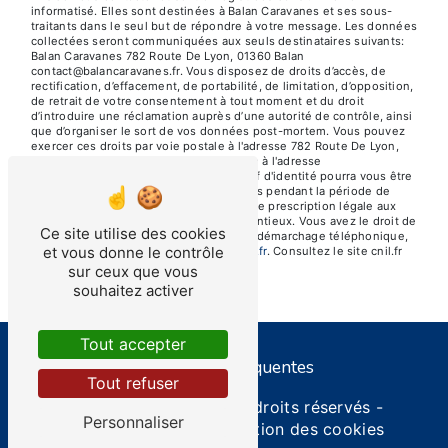
informatisé. Elles sont destinées à Balan Caravanes et ses sous-
traitants dans le seul but de répondre à votre message. Les données
collectées seront communiquées aux seuls destinataires suivants:
Balan Caravanes 782 Route De Lyon, 01360 Balan
contact@balancaravanes.fr. Vous disposez de droits d’accès, de
rectification, d’effacement, de portabilité, de limitation, d’opposition,
de retrait de votre consentement à tout moment et du droit
d’introduire une réclamation auprès d’une autorité de contrôle, ainsi
que d’organiser le sort de vos données post-mortem. Vous pouvez
exercer ces droits par voie postale à l'adresse 782 Route De Lyon,
01360 Balan ou par courrier électronique à l'adresse
contact@balancaravanes.fr. Un justificatif d'identité pourra vous être
demandé. Nous conservons vos données pendant la période de
prise de contact puis pendant la durée de prescription légale aux
fins probatoires et de gestion des contentieux. Vous avez le droit de
Ce site utilise des cookies
vous inscrire sur la liste d'opposition au démarchage téléphonique,
et vous donne le contrôle
disponible à cette adresse:
Bloctel.gouv.fr
. Consultez le site cnil.fr
pour plus d’informations sur vos droits.
sur ceux que vous
souhaitez activer
Tout accepter
Recherches fréquentes
Tout refuser
©
Vistalid
- 2026 - Tous droits réservés -
Personnaliser
Mentions légales
-
Gestion des cookies